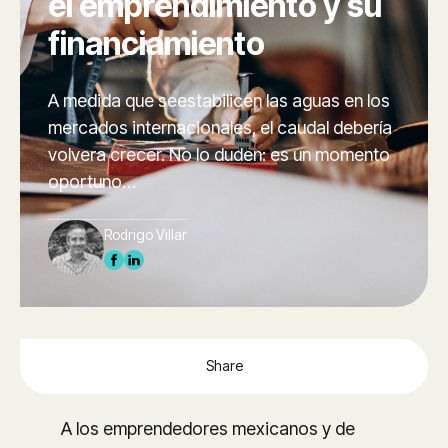
el emprendimiento y su
financiamiento
A medida que seestabilicen las aguas en los
mercados internacionales, el caudal debería
volvera crecer. No lo duden: es un momento
oportuno…
Rodrigo Villar
Share
A los emprendedores mexicanos y de