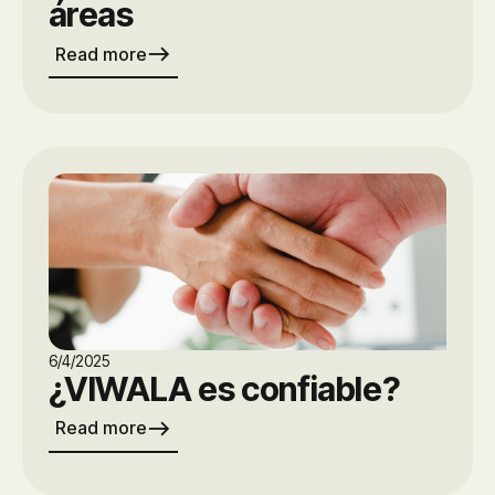
áreas
east
Read more
6/4/2025
¿VIWALA es confiable?
east
Read more