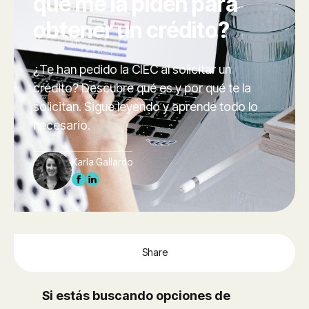
qué me la piden para
obtener un crédito?
¿Te han pedido la CIEC al solicitar un
crédito? Descubre qué es y por qué te la
solicitan. Sigue leyendo y aprende todo lo
necesario.
Karla Gallardo
Share
Si estás buscando opciones de