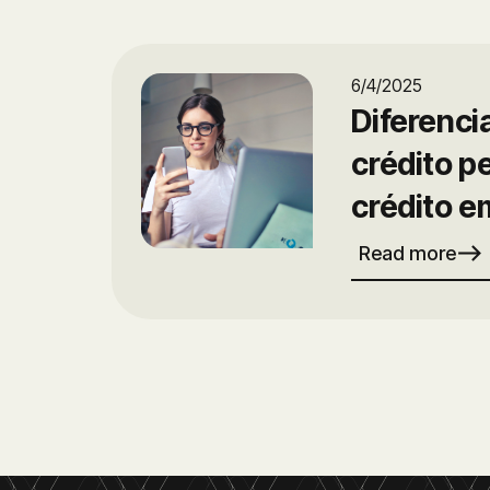
6/4/2025
Diferenci
crédito p
crédito e
east
Read more