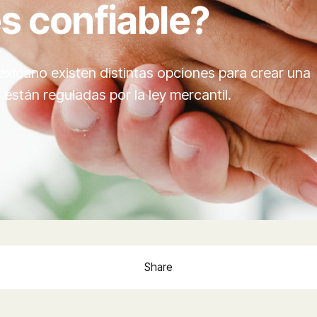
 confiable?
exicano existen distintas opciones para crear una
. están reguladas por la ley mercantil.
Share