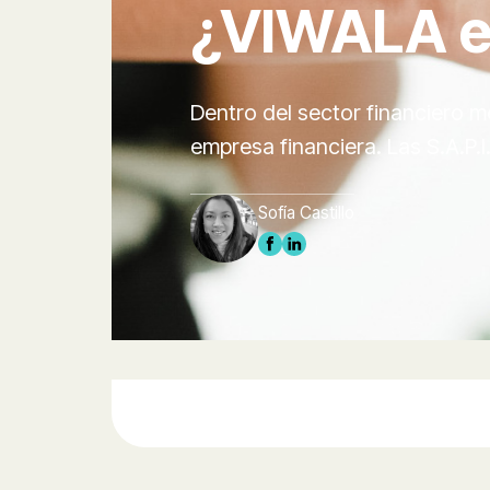
¿VIWALA es
Dentro del sector financiero m
empresa financiera. Las S.A.P.I
Sofía Castillo